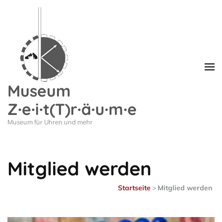
Museum
Z∙e∙i∙t(T)r∙ä∙u∙m∙e
Museum für Uhren und mehr
Mitglied werden
Startseite
>
Mitglied werden